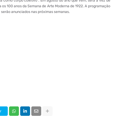
ia como corpo coletivo”. Em agosto do ano que vem, será a vez de
bra os 100 anos da Semana de Arte Moderna de 1922. A programação
e serão anunciados nas próximas semanas.
r