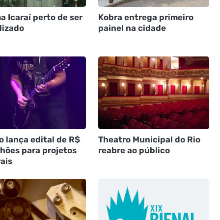
 Icaraí perto de ser
Kobra entrega primeiro
lizado
painel na cidade
 lança edital de R$
Theatro Municipal do Rio
lhões para projetos
reabre ao público
ais