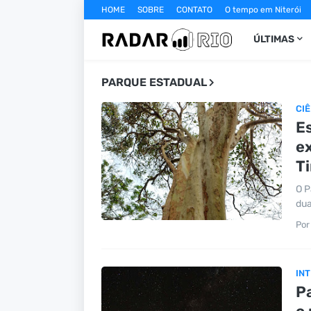
HOME
SOBRE
CONTATO
O tempo em Niterói
ÚLTIMAS
PARQUE ESTADUAL
CIÊ
E
e
Ti
O P
dua
Por
INT
P