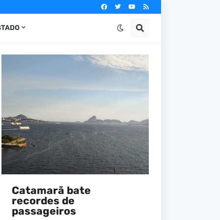
STADO
Catamarã bate
Museu Vassouras é o
recordes de
mais novo equipamento
passageiros
cultural fluminense