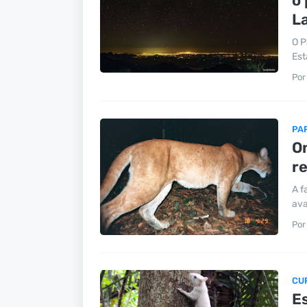
o 
L
O P
Est
Por
PA
O
r
A f
ava
Por
CU
Es