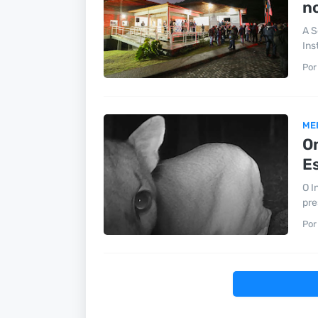
n
A S
Ins
Por
ME
O
Es
O I
pre
Por