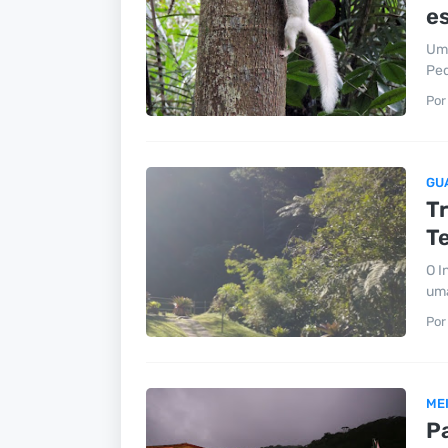
e
Um 
Ped
Por
GU
Tr
T
O I
uma
Por
ME
P