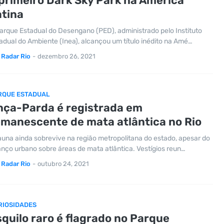
primeiro Dark Sky Park na América
atina
arque Estadual do Desengano (PED), administrado pelo Instituto
adual do Ambiente (Inea), alcançou um título inédito na Amé…
Radar Rio
-
dezembro 26, 2021
RQUE ESTADUAL
nça-Parda é registrada em
emanescente de mata atlântica no Rio
auna ainda sobrevive na região metropolitana do estado, apesar do
nço urbano sobre áreas de mata atlântica. Vestígios reun…
Radar Rio
-
outubro 24, 2021
RIOSIDADES
quilo raro é flagrado no Parque